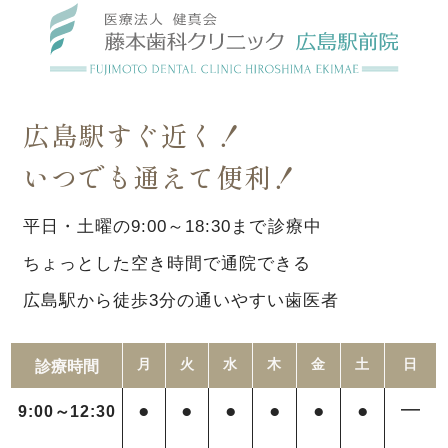
広島駅すぐ近く！
いつでも通えて便利！
平日・土曜の9:00～18:30まで診療中
ちょっとした空き時間で通院できる
広島駅から徒歩3分の通いやすい歯医者
診療時間
月
火
水
木
金
土
日
●
●
●
●
●
●
━
9:00～12:30