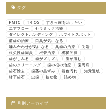
タグ
PMTC
TRIOS
すきっ歯を治したい
エアフロー
セラミック治療
ダイレクトボンディング
ホワイトスポット
前歯の治療
口臭が気になる
噛み合わせが気になる
奥歯の治療
尖端
根尖性歯周炎
根管治療
楔状欠損
歯がしみる
歯がズキズキ
歯が痛む
歯のクリーニング
歯の根の治療
歯周病
歯石除去
歯茎の黒ずみ
着色汚れ
知覚過敏
縁下歯石
虫歯
被せ物
詰め物
月別アーカイブ