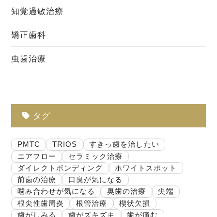
知覚過敏治療
矯正歯科
虫歯治療
タグ
PMTC
TRIOS
すきっ歯を治したい
エアフロー
セラミック治療
ダイレクトボンディング
ホワイトスポット
前歯の治療
口臭が気になる
噛み合わせが気になる
奥歯の治療
尖端
根尖性歯周炎
根管治療
楔状欠損
歯がしみる
歯がズキズキ
歯が痛む